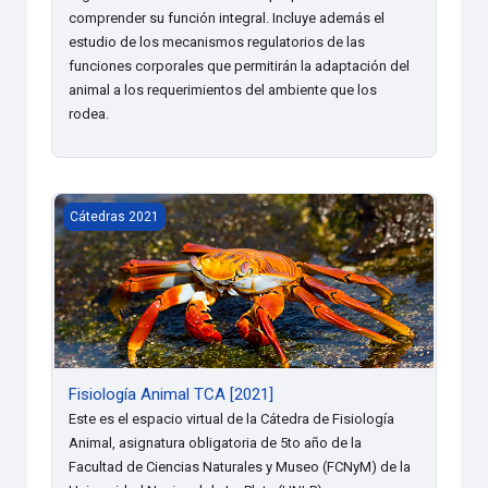
comprender su función integral. Incluye además el
estudio de los mecanismos regulatorios de las
funciones corporales que permitirán la adaptación del
animal a los requerimientos del ambiente que los
rodea.
Fisiología Animal TCA [2021]
Cátedras 2021
Fisiología Animal TCA [2021]
Este es el espacio virtual de la Cátedra de Fisiología
Animal, asignatura obligatoria de 5to año de la
Facultad de Ciencias Naturales y Museo (FCNyM) de la