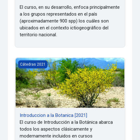
El curso, en su desarrollo, enfoca principalmente
a los grupos representados en el país
(aproximadamente 900 spp) los cuáles son
ubicados en el contexto ictiogeográfico del
territorio nacional.
Introduccion a la Botanica [2021]
Cátedras 2021
Introduccion a la Botanica [2021]
El curso de Introducción a la Botánica abarca
todos los aspectos clásicamente y
modernamente incluidos en cursos