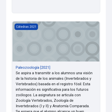
Paleozoología [2021]
Cátedras 2021
Paleozoología [2021]
Se aspira a transmitir a los alumnos una visión
de la historia de los animales (Invertebrados y
Vertebrados) basada en el registro fósil. Esta
información es significativa para los futuros
zoólogos. La asignatura se articula con
Zoología Vertebrados, Zoología de
Invertebrados (I y II) y Anatomía Comparada.
Se espera que el alumno alcance un buen