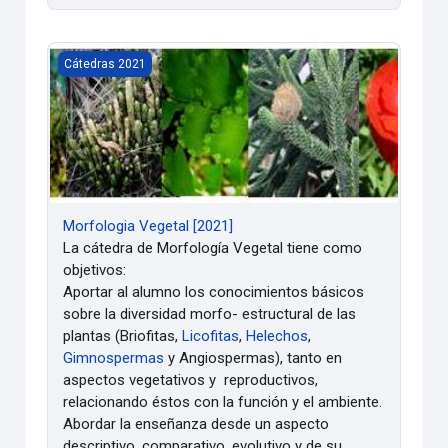
Morfologia Vegetal [2021]
Cátedras 2021
Morfologia Vegetal [2021]
La cátedra de Morfología Vegetal tiene como
objetivos:
Aportar al alumno los conocimientos básicos
sobre la diversidad morfo- estructural de las
plantas (Briofitas,
Licofitas
,
Helechos
,
Gimnospermas
y Angiospermas), tanto en
aspectos vegetativos y reproductivos,
relacionando éstos con la función y el ambiente.
Abordar la enseñanza desde un aspecto
descriptivo, comparativo, evolutivo y de su