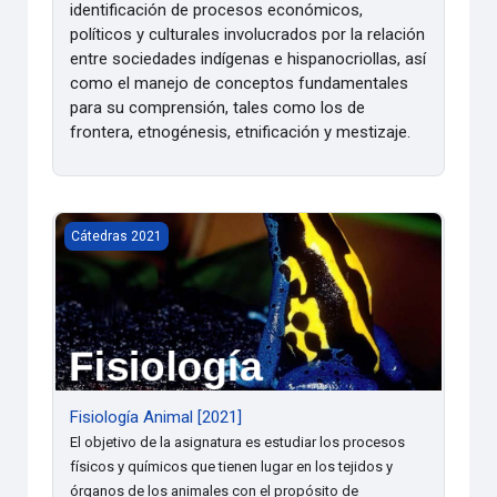
identificación de procesos económicos,
políticos y culturales involucrados por la relación
entre sociedades indígenas e hispanocriollas, así
como el manejo de conceptos fundamentales
para su comprensión, tales como los de
frontera, etnogénesis, etnificación y mestizaje.
Fisiología Animal [2021]
Cátedras 2021
Fisiología Animal [2021]
El objetivo de la asignatura es estudiar los procesos
físicos y químicos que tienen lugar en los tejidos y
órganos de los animales con el propósito de